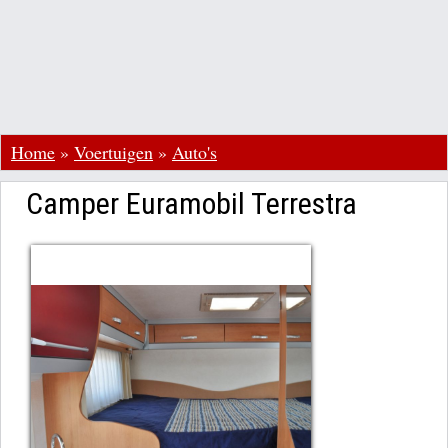
Home
»
Voertuigen
»
Auto's
Camper Euramobil Terrestra