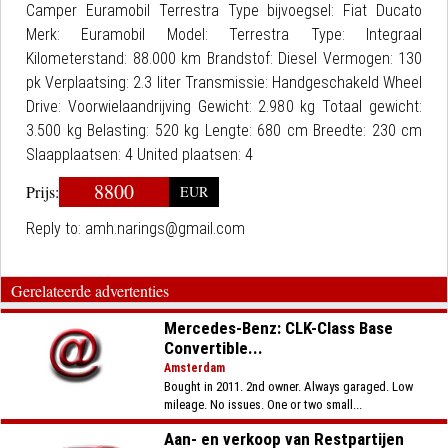
Camper Euramobil Terrestra Type bijvoegsel: Fiat Ducato
Merk: Euramobil Model: Terrestra Type: Integraal
Kilometerstand: 88.000 km Brandstof: Diesel Vermogen: 130
pk Verplaatsing: 2.3 liter Transmissie: Handgeschakeld Wheel
Drive: Voorwielaandrijving Gewicht: 2.980 kg Totaal gewicht:
3.500 kg Belasting: 520 kg Lengte: 680 cm Breedte: 230 cm
Slaapplaatsen: 4 United plaatsen: 4
8800
Prijs:
EUR
Reply to:
amh.narings@gmail.com
Gerelateerde advertenties
Mercedes-Benz: CLK-Class Base
Convertible...
Amsterdam
Bought in 2011. 2nd owner. Always garaged. Low
mileage. No issues. One or two small...
Aan- en verkoop van Restpartijen