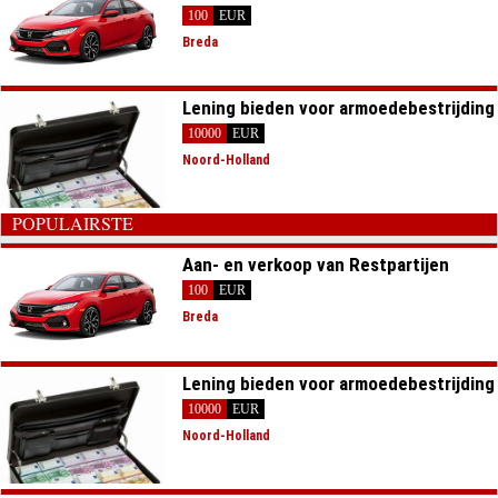
100
EUR
Breda
Lening bieden voor armoedebestrijding
10000
EUR
Noord-Holland
POPULAIRSTE
Aan- en verkoop van Restpartijen
100
EUR
Breda
Lening bieden voor armoedebestrijding
10000
EUR
Noord-Holland