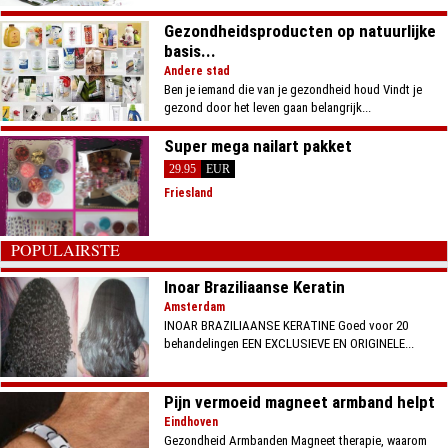
Gezondheidsproducten op natuurlijke
basis...
Andere stad
Ben je iemand die van je gezondheid houd Vindt je
gezond door het leven gaan belangrijk...
Super mega nailart pakket
29.95
EUR
Friesland
POPULAIRSTE
Inoar Braziliaanse Keratin
Amsterdam
INOAR BRAZILIAANSE KERATINE Goed voor 20
behandelingen EEN EXCLUSIEVE EN ORIGINELE...
Pijn vermoeid magneet armband helpt
Eindhoven
Gezondheid Armbanden Magneet therapie, waarom