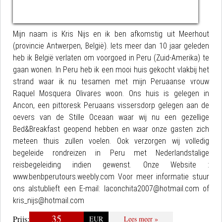
Mijn naam is Kris Nijs en ik ben afkomstig uit Meerhout
(provincie Antwerpen, België). Iets meer dan 10 jaar geleden
heb ik België verlaten om voorgoed in Peru (Zuid-Amerika) te
gaan wonen. In Peru heb ik een mooi huis gekocht vlakbij het
strand waar ik nu tesamen met mijn Peruaanse vrouw
Raquel Mosquera Olivares woon. Ons huis is gelegen in
Ancon, een pittoresk Peruaans vissersdorp gelegen aan de
oevers van de Stille Oceaan waar wij nu een gezellige
Bed&Breakfast geopend hebben en waar onze gasten zich
meteen thuis zullen voelen. Ook verzorgen wij volledig
begeleide rondreizen in Peru met Nederlandstalige
reisbegeleiding indien gewenst. Onze Website :
www.benbperutours.weebly.com Voor meer informatie stuur
ons alstublieft een E-mail: laconchita2007@hotmail.com of
kris_nijs@hotmail.com
35
Prijs:
EUR
Lees meer »