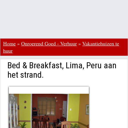
Home
»
Onroerend Goed - Verhuur
»
Vakantiehuizen te
huur
Bed & Breakfast, Lima, Peru aan
het strand.