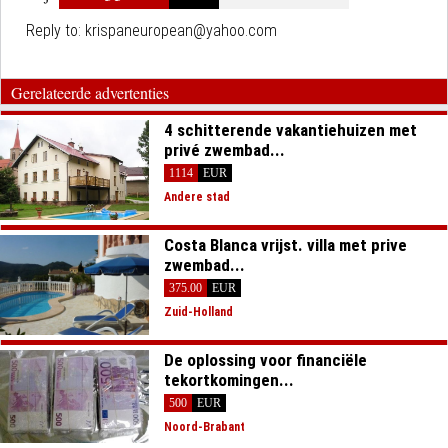
Reply to:
krispaneuropean@yahoo.com
Gerelateerde advertenties
4 schitterende vakantiehuizen met
privé zwembad...
1114
EUR
Andere stad
Costa Blanca vrijst. villa met prive
zwembad...
375.00
EUR
Zuid-Holland
De oplossing voor financiële
tekortkomingen...
500
EUR
Noord-Brabant